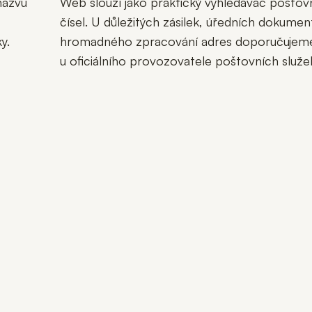
názvu
Web slouží jako praktický vyhledávač pošto
čísel. U důležitých zásilek, úředních dokume
y.
hromadného zpracování adres doporučujeme 
u oficiálního provozovatele poštovních služe