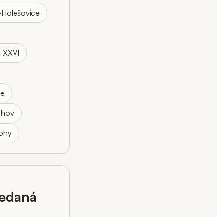
-Holešovice
n XXVI
ce
chov
ohy
ledaná