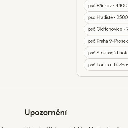
psč Břínkov · 4400
psč Hradiště · 2580
psč Oldřichovice · 
psč Praha 9-Prosek
psč Stoklasná Lhot
psč Louka u Litvín
Upozornění