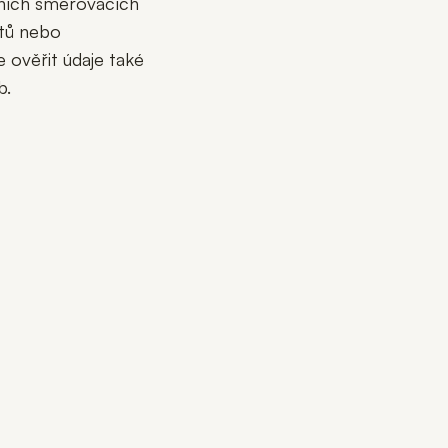
vních směrovacích
ntů nebo
ověřit údaje také
b.