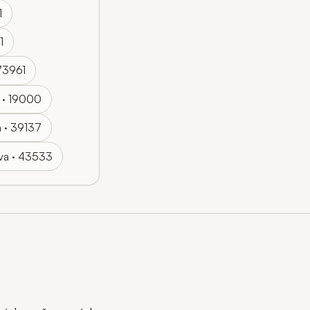
1
1
73961
 · 19000
a · 39137
ova · 43533