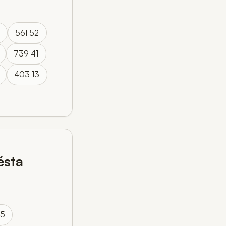
561 52
739 41
403 13
sta
55