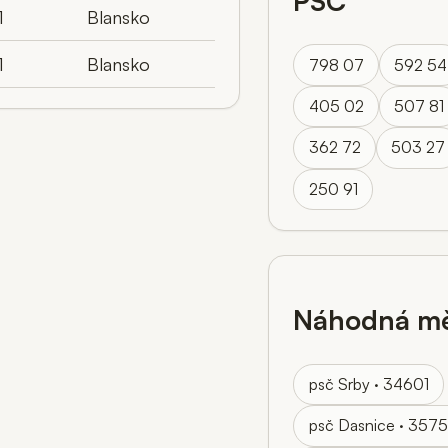
PSČ
1
Blansko
1
Blansko
798 07
592 54
405 02
507 81
362 72
503 27
250 91
Náhodná mě
psč Srby · 34601
psč Dasnice · 357