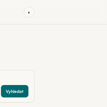
◐
Vyhledat