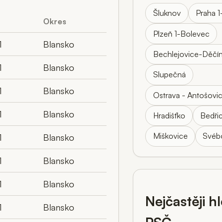
Šluknov
Praha 1
Okres
Plzeň 1-Bolevec
1
Blansko
Bechlejovice-Děčí
1
Blansko
Slupečná
1
Blansko
Ostrava - Antošovi
1
Blansko
Hradišťko
Bedři
Miškovice
Svéb
1
Blansko
1
Blansko
1
Blansko
Nejčastěji h
1
Blansko