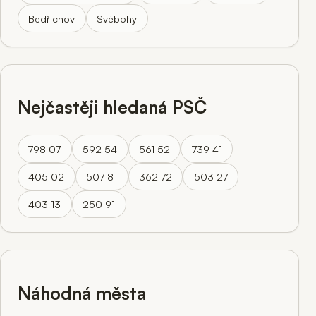
Bedřichov
Svébohy
Nejčastěji hledaná PSČ
798 07
592 54
561 52
739 41
405 02
507 81
362 72
503 27
403 13
250 91
Náhodná města