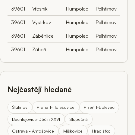
39601
Vřesník
Humpolec
Pelhřimov
39601
Vystrkov
Humpolec
Pelhřimov
39601
Záběhlice
Humpolec
Pelhřimov
39601
Záhoří
Humpolec
Pelhřimov
Nejčastěji hledané
Šluknov
Praha 1-Holešovice
Plzeň 1-Bolevec
Bechlejovice-Děčín XXVI
Slupečná
Ostrava - Antošovice
Miškovice
Hradišťko