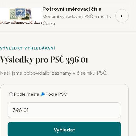
Poštovní směrovací čísla
◐
Moderní vyhledávání PSČ a měst v
Česku
VÝSLEDKY VYHLEDÁVÁNÍ
Výsledky pro PSČ 396 01
Našli jsme odpovídající záznamy v číselníku PSČ.
Podle města
Podle PSČ
Hledaný výraz
Vyhledat