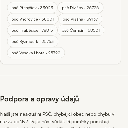
psč Přehýšov · 33023
psč Divišov · 25726
psč Vnorovice · 38001
psč Vrážná · 39137
psč Hraběšice · 78815
psč Černčín · 68501
psč Rýzmburk · 25763
psč Vysoká Lhota · 25722
Podpora a opravy údajů
Našli jste neaktuální PSČ, chybějící obec nebo chybu v
názvu pošty? Dejte nám vědět. Připomínky pomáhají