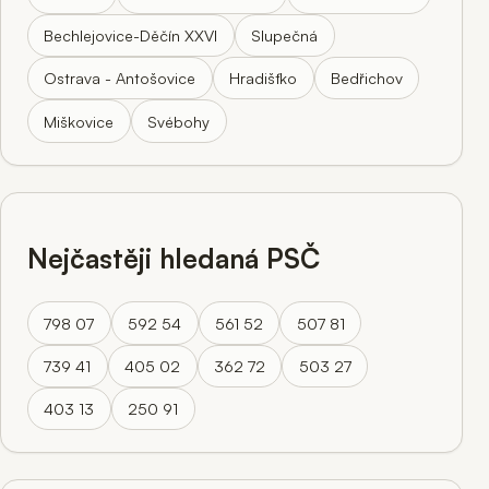
Bechlejovice-Děčín XXVI
Slupečná
Ostrava - Antošovice
Hradišťko
Bedřichov
Miškovice
Svébohy
Nejčastěji hledaná PSČ
798 07
592 54
561 52
507 81
739 41
405 02
362 72
503 27
403 13
250 91