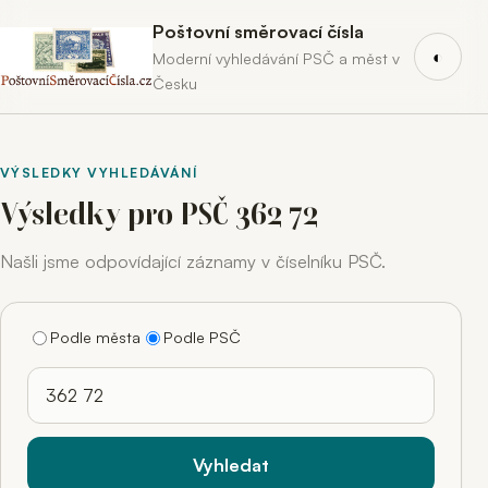
Poštovní směrovací čísla
◐
Moderní vyhledávání PSČ a měst v
Česku
VÝSLEDKY VYHLEDÁVÁNÍ
Výsledky pro PSČ 362 72
Našli jsme odpovídající záznamy v číselníku PSČ.
Podle města
Podle PSČ
Hledaný výraz
Vyhledat