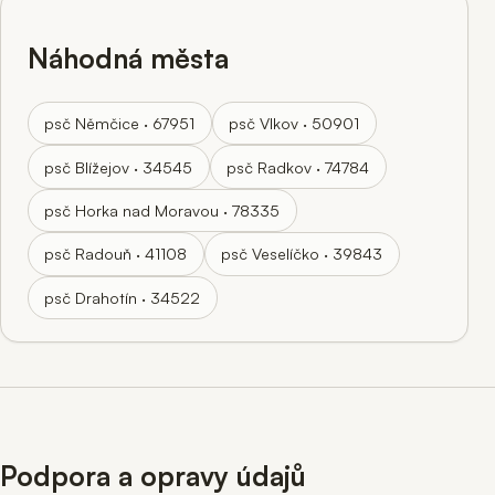
Náhodná města
psč Němčice · 67951
psč Vlkov · 50901
psč Blížejov · 34545
psč Radkov · 74784
psč Horka nad Moravou · 78335
psč Radouň · 41108
psč Veselíčko · 39843
psč Drahotín · 34522
Podpora a opravy údajů