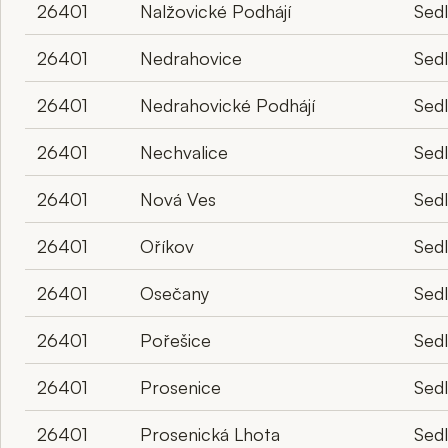
26401
Nalžovické Podhájí
Sed
26401
Nedrahovice
Sed
26401
Nedrahovické Podhájí
Sed
26401
Nechvalice
Sed
26401
Nová Ves
Sed
26401
Oříkov
Sed
26401
Osečany
Sed
26401
Pořešice
Sed
26401
Prosenice
Sed
26401
Prosenická Lhota
Sed