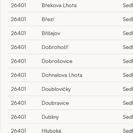
26401
Břekova Lhota
Sed
26401
Březí
Sed
26401
Břišejov
Sed
26401
Dobrohošť
Sed
26401
Dobrošovice
Sed
26401
Dohnalova Lhota
Sed
26401
Doublovičky
Sed
26401
Doubravice
Sed
26401
Dubliny
Sed
26401
Hluboká
Sed