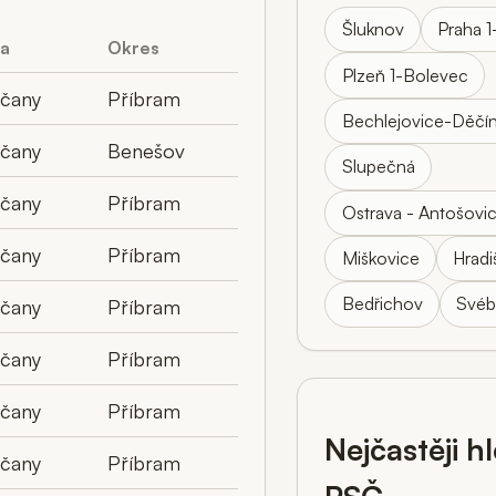
Šluknov
Praha 1
ta
Okres
Plzeň 1-Bolevec
lčany
Příbram
Bechlejovice-Děčí
lčany
Benešov
Slupečná
lčany
Příbram
Ostrava - Antošovi
lčany
Příbram
Miškovice
Hradi
Bedřichov
Své
lčany
Příbram
lčany
Příbram
lčany
Příbram
Nejčastěji h
lčany
Příbram