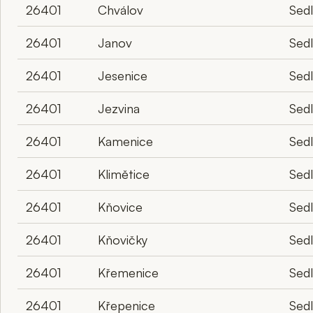
26401
Chválov
Sed
26401
Janov
Sed
26401
Jesenice
Sed
26401
Jezvina
Sed
26401
Kamenice
Sed
26401
Klimětice
Sed
26401
Kňovice
Sed
26401
Kňovičky
Sed
26401
Křemenice
Sed
26401
Křepenice
Sed