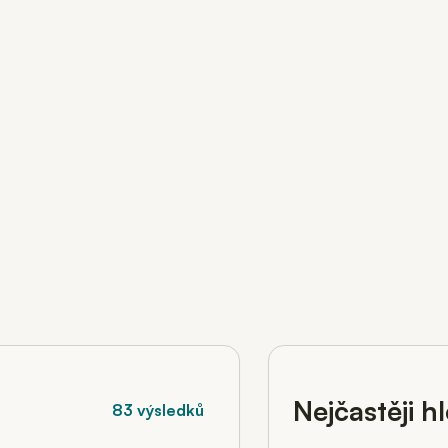
Nejčastěji h
83 výsledků