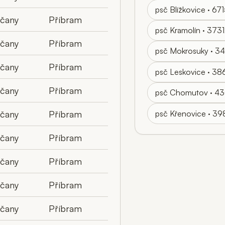
psč Blížkovice · 67
lčany
Příbram
psč Kramolín · 373
lčany
Příbram
psč Mokrosuky · 3
lčany
Příbram
psč Leskovice · 38
lčany
Příbram
psč Chomutov · 4
psč Křenovice · 3
lčany
Příbram
lčany
Příbram
lčany
Příbram
lčany
Příbram
lčany
Příbram