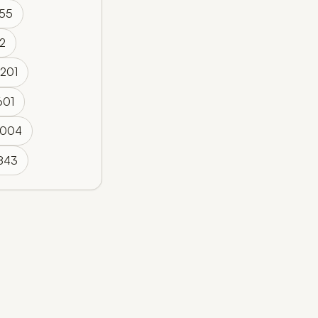
155
12
4201
601
3004
9843