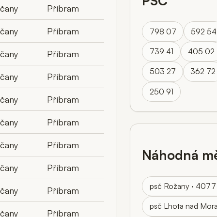
PSČ
lčany
Příbram
lčany
Příbram
798 07
592 54
739 41
405 02
lčany
Příbram
503 27
362 72
lčany
Příbram
250 91
lčany
Příbram
lčany
Příbram
lčany
Příbram
Náhodná mě
lčany
Příbram
psč Rožany · 407
lčany
Příbram
psč Lhota nad Mor
lčany
Příbram