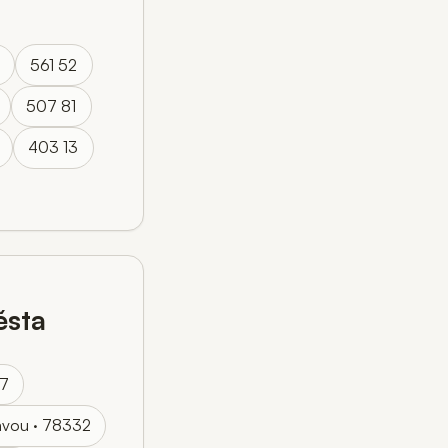
561 52
507 81
403 13
sta
77
avou · 78332