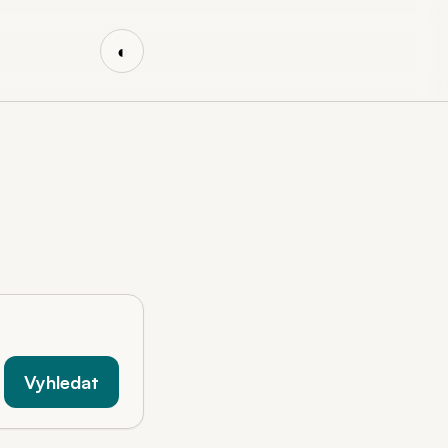
◐
Vyhledat