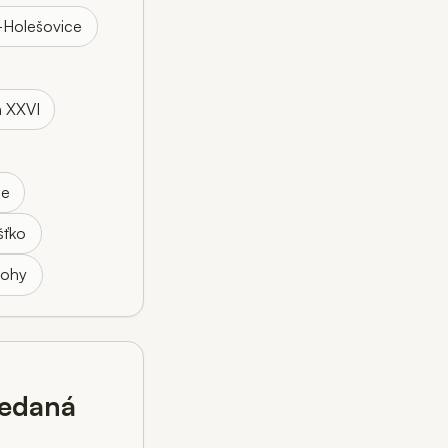
-Holešovice
n XXVI
ce
šťko
bohy
ledaná