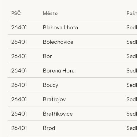
PSČ
Město
Poš
26401
Bláhova Lhota
Sed
26401
Bolechovice
Sed
26401
Bor
Sed
26401
Bořená Hora
Sed
26401
Boudy
Sed
26401
Bratřejov
Sed
26401
Bratříkovice
Sed
26401
Brod
Sed