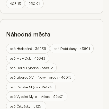
403 13
250 91
Náhodná města
psč Hřebečná · 36235
psč Dobříčany · 43801
psč Malý Dub · 46343
psč Horní Hynčina · 56802
psč Liberec XVI - Nový Harcov · 46015
psč Panské Mlýny · 39494
psč Vysoké Mýto - Město · 56601
psč Čikvásky · 51251