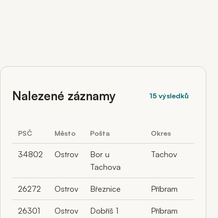
Nalezené záznamy
15 výsledků
PSČ
Město
Pošta
Okres
34802
Ostrov
Bor u
Tachov
Tachova
26272
Ostrov
Březnice
Příbram
26301
Ostrov
Dobříš 1
Příbram