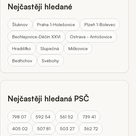
Nejčastěji hledané
Šluknov
Praha 1-Holešovice
Plzeň 1-Bolevec
Bechlejovice-Děčín XXVI
Ostrava - Antošovice
Hradišťko
Slupečná
Miškovice
Bedřichov
Svébohy
Nejčastěji hledaná PSČ
798 07
592 54
561 52
739 41
405 02
507 81
503 27
362 72