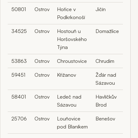
50801
Ostrov
Hořice v
Jičín
Podkrkonoší
34525
Ostrov
Hostouň u
Domažlice
Horšovského
Týna
53863
Ostrov
Chroustovice
Chrudim
59451
Ostrov
Křižanov
Žďár nad
Sázavou
58401
Ostrov
Ledeč nad
Havlíčkův
Sázavou
Brod
25706
Ostrov
Louňovice
Benešov
pod Blaníkem