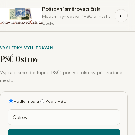
Poštovní směrovací čísla
◐
Moderní vyhledávání PSČ a měst v
Česku
VÝSLEDKY VYHLEDÁVÁNÍ
PSČ Ostrov
Vypsali jsme dostupná PSČ, pošty a okresy pro zadané
město.
Podle města
Podle PSČ
Hledaný výraz